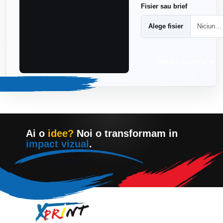
Fisier sau brief
Alege fisier
Niciun fisier ales
Trimite cererea
Ai o
idee?
Noi o transformam in
impact vizual
.
Contacteaza-ne