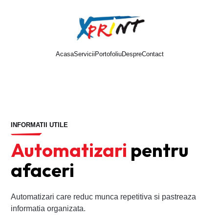
Acasa
Servicii
Portofoliu
Despre
Contact
Cere oferta
INFORMATII UTILE
Automatizari
pentru
afaceri
Automatizari care reduc munca repetitiva si pastreaza
informatia organizata.