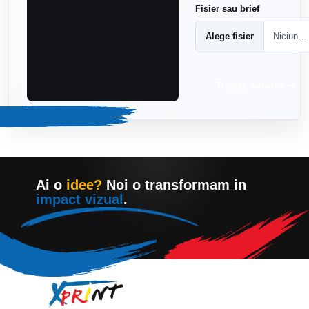
Fisier sau brief
Alege fisier
Niciun fisier ales
Trimite cererea
Ai o
idee?
Noi o transformam in
impact vizual
.
Contacteaza-ne