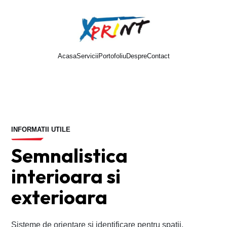
Acasa
Servicii
Portofoliu
Despre
Contact
Cere oferta
INFORMATII UTILE
Semnalistica
interioara si
exterioara
Sisteme de orientare si identificare pentru spatii.