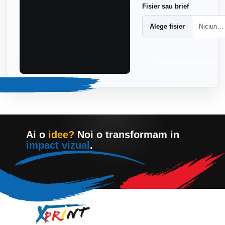
Fisier sau brief
Alege fisier
Niciun fisier ales
Trimite cererea
Ai o
idee?
Noi o transformam in
impact vizual
.
Contacteaza-ne