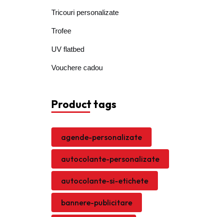
Tricouri personalizate
Trofee
UV flatbed
Vouchere cadou
Product tags
agende-personalizate
autocolante-personalizate
autocolante-si-etichete
bannere-publicitare