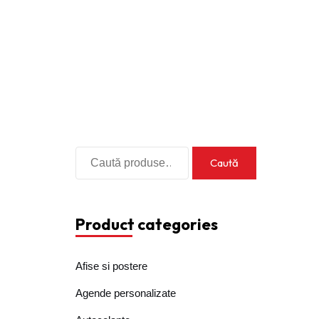
Cere oferta
Caută
Caută
după:
Product categories
Afise si postere
Agende personalizate