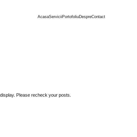
Acasa
Servicii
Portofoliu
Despre
Contact
 display. Please recheck your posts.