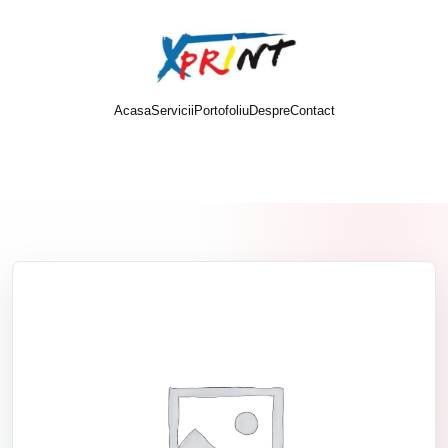
Acasa
Servicii
Portofoliu
Despre
Contact
Cere oferta