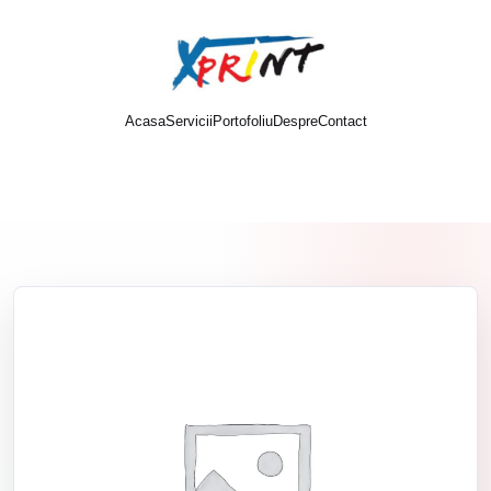
Acasa
Servicii
Portofoliu
Despre
Contact
Cere oferta