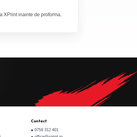
za XPrint inainte de proforma.
Contacteaza-ne
Contact
●
0759 312 401
i
●
office@xprint.ro