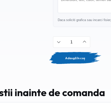
Daca soliciti grafica sau incarci fisie
Adaugă în coș
 stii inainte de comanda