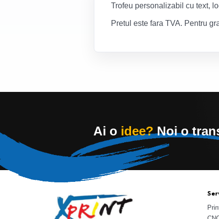
Trofeu personalizabil cu text, l
Pretul este fara TVA. Pentru gra
Ai o
idee?
Noi o tra
Serv
Prin
CNC