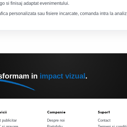
ogo si finisaj adaptat evenimentului.
fica personalizata sau fisiere incarcate, comanda intra la anali
nsformam in
impact vizual
.
icii
Companie
Suport
t publicitar
Despre noi
Contact
 si gravare
Portofoliu
Termeni si conditi