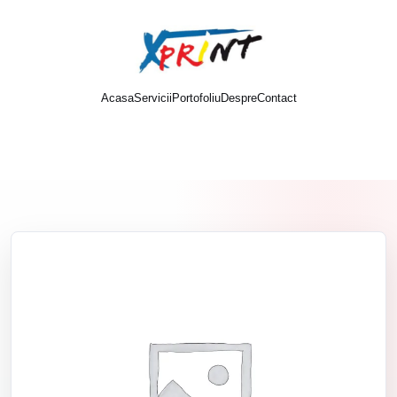
Acasa
Servicii
Portofoliu
Despre
Contact
Cere oferta