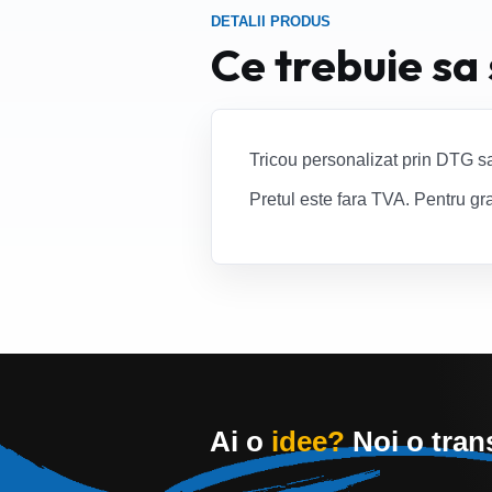
DETALII PRODUS
Ce trebuie sa
Tricou personalizat prin DTG sau
Pretul este fara TVA. Pentru gra
Ai o
idee?
Noi o tra