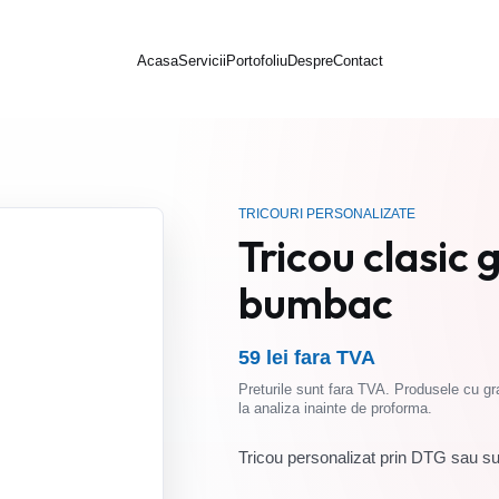
Acasa
Servicii
Portofoliu
Despre
Contact
TRICOURI PERSONALIZATE
Tricou clasic
bumbac
59 lei fara TVA
Preturile sunt fara TVA. Produsele cu gra
la analiza inainte de proforma.
Tricou personalizat prin DTG sau subl