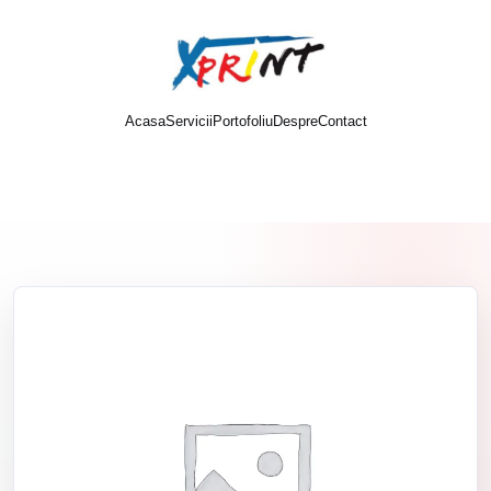
Acasa
Servicii
Portofoliu
Despre
Contact
Cere oferta