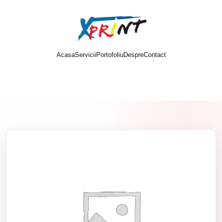
Acasa
Servicii
Portofoliu
Despre
Contact
Cere oferta