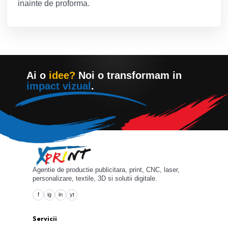
inainte de proforma.
Ai o
idee?
Noi o transformam in
impact vizual
.
Contacteaza-ne
Agentie de productie publicitara, print, CNC, laser,
personalizare, textile, 3D si solutii digitale.
f
ig
in
yt
Servicii