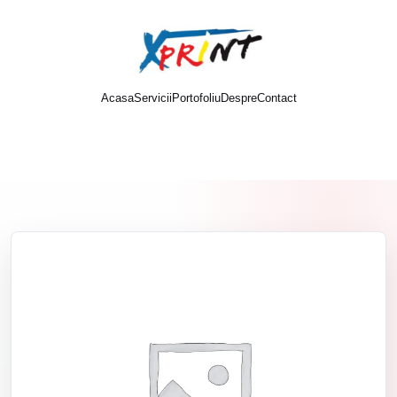
Acasa
Servicii
Portofoliu
Despre
Contact
Cere oferta