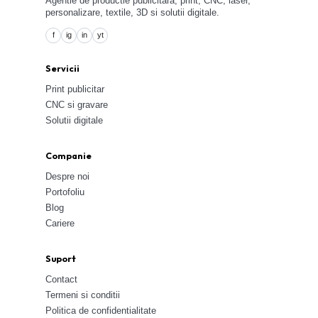
Agentie de productie publicitara, print, CNC, laser,
personalizare, textile, 3D si solutii digitale.
f
ig
in
yt
Servicii
Print publicitar
CNC si gravare
Solutii digitale
Companie
Despre noi
Portofoliu
Blog
Cariere
Suport
Contact
Termeni si conditii
Politica de confidentialitate