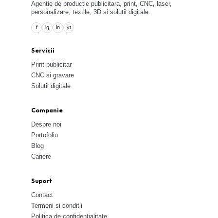
Agentie de productie publicitara, print, CNC, laser,
personalizare, textile, 3D si solutii digitale.
f
ig
in
yt
Servicii
Print publicitar
CNC si gravare
Solutii digitale
Companie
Despre noi
Portofoliu
Blog
Cariere
Suport
Contact
Termeni si conditii
Politica de confidentialitate