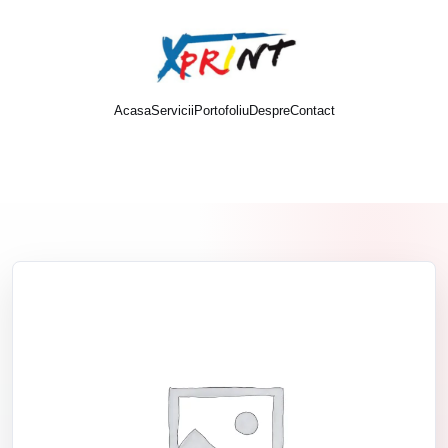
Acasa
Servicii
Portofoliu
Despre
Contact
Cere oferta