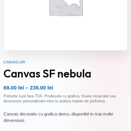
CANVAS-URI
Canvas SF nebula
69.00
lei
–
239.00
lei
Interval
Preturile sunt fara TVA. Produsele cu grafica, fisiere incarcate sau
de
dimensiuni personalizate intra la analiza inainte de proforma.
prețuri:
69.00 lei
Canvas decorativ cu grafica demo, disponibil in mai multe
până
dimensiuni.
la