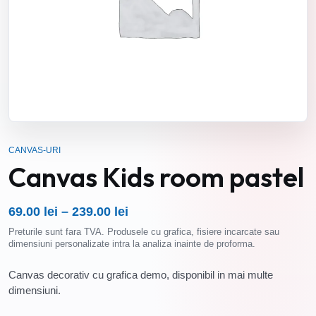
CANVAS-URI
Canvas Kids room pastel
69.00
lei
–
239.00
lei
Interval
Preturile sunt fara TVA. Produsele cu grafica, fisiere incarcate sau
de
dimensiuni personalizate intra la analiza inainte de proforma.
prețuri:
69.00 lei
Canvas decorativ cu grafica demo, disponibil in mai multe
până
dimensiuni.
la