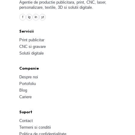
Agentie de productie publicitara, print, CNC, laser,
personalizare, textile, 3D si solutii digitale.
f
ig
in
yt
Servicii
Print publicitar
CNC si gravare
Solutii digitale
Companie
Despre noi
Portofoliu
Blog
Cariere
Suport
Contact
Termeni si conditii
Politica de confidentialitate