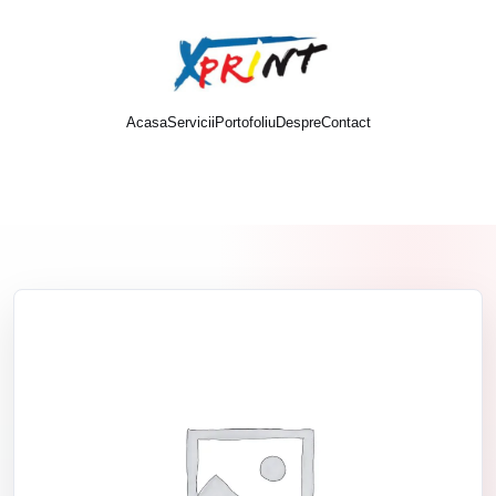
Acasa
Servicii
Portofoliu
Despre
Contact
Cere oferta