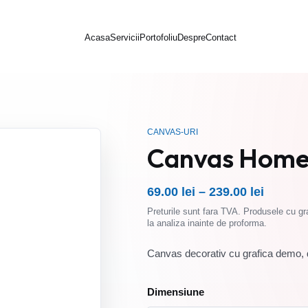
Acasa
Servicii
Portofoliu
Despre
Contact
CANVAS-URI
Canvas Home 
69.00
lei
–
239.00
lei
Interval
Preturile sunt fara TVA. Produsele cu gra
de
la analiza inainte de proforma.
prețuri:
69.00 lei
Canvas decorativ cu grafica demo, d
până
la
Dimensiune
239.00 lei