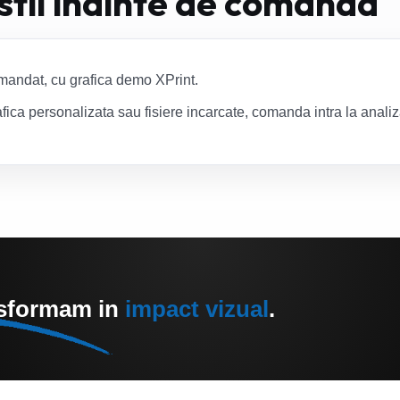
 stii inainte de comanda
mandat, cu grafica demo XPrint.
fica personalizata sau fisiere incarcate, comanda intra la anali
nsformam in
impact vizual
.