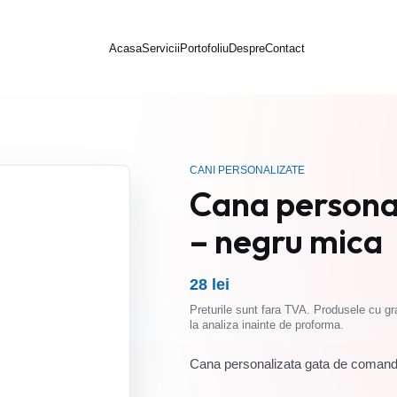
Acasa
Servicii
Portofoliu
Despre
Contact
CANI PERSONALIZATE
Cana personal
– negru mica
28 lei
Preturile sunt fara TVA. Produsele cu gra
la analiza inainte de proforma.
Cana personalizata gata de comanda