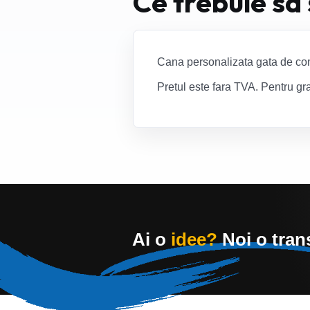
Ce trebuie sa
Cana personalizata gata de co
Pretul este fara TVA. Pentru gra
Ai o
idee?
Noi o tra