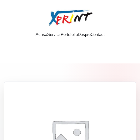
Acasa
Servicii
Portofoliu
Despre
Contact
Cere oferta