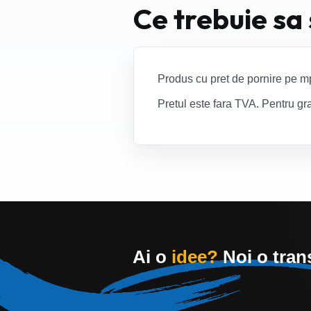
Ce trebuie sa
Produs cu pret de pornire pe mp
Pretul este fara TVA. Pentru gra
Ai o
idee?
Noi o tra