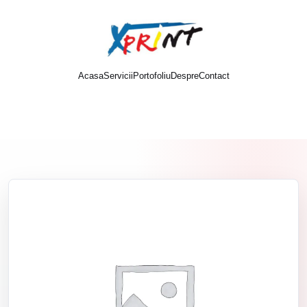
Acasa
Servicii
Portofoliu
Despre
Contact
Cere oferta