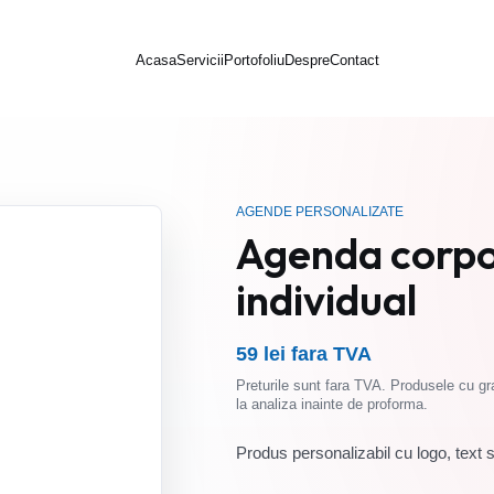
Acasa
Servicii
Portofoliu
Despre
Contact
AGENDE PERSONALIZATE
Agenda corpo
individual
59 lei fara TVA
Preturile sunt fara TVA. Produsele cu gra
la analiza inainte de proforma.
Produs personalizabil cu logo, text 