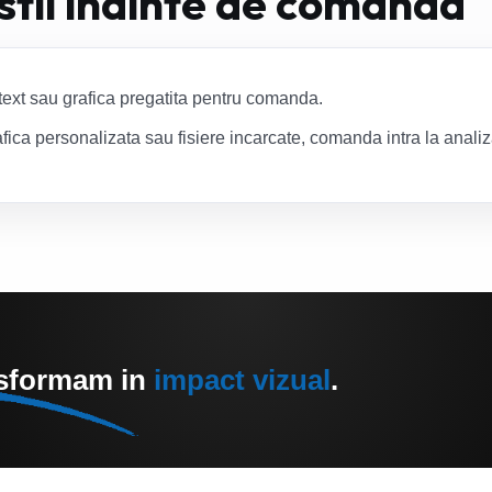
 stii inainte de comanda
text sau grafica pregatita pentru comanda.
fica personalizata sau fisiere incarcate, comanda intra la anali
nsformam in
impact vizual
.