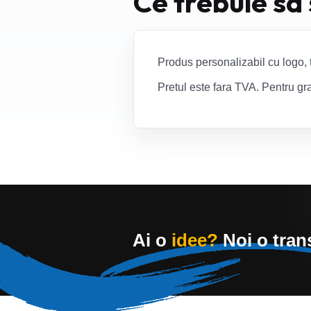
Ce trebuie sa
Produs personalizabil cu logo, 
Pretul este fara TVA. Pentru gra
Ai o
idee?
Noi o tra