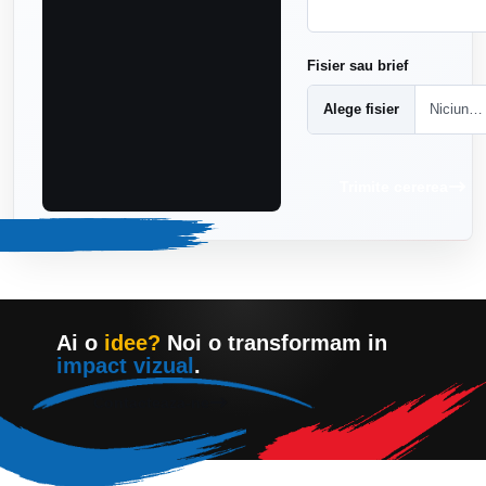
Fisier sau brief
Alege fisier
Niciun fisier ales
Trimite cererea
Ai o
idee?
Noi o transformam in
impact vizual
.
Contacteaza-ne