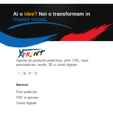
Ai o
idee?
Noi o transformam in
impact vizual
.
Contacteaza-ne
Agentie de productie publicitara, print, CNC, laser,
personalizare, textile, 3D si solutii digitale.
f
ig
in
yt
Servicii
Print publicitar
CNC si gravare
Solutii digitale