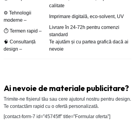
calitate
⚙️ Tehnologii
Imprimare digitală, eco-solvent, UV
moderne –
Livrare în 24-72h pentru comenzi
⏱️ Termen rapid –
standard
🧠 Consultanță
Te ajutăm și cu partea grafică dacă ai
design –
nevoie
Ai nevoie de materiale publicitare?
Trimite-ne fișierul tău sau cere ajutorul nostru pentru design.
Te contactăm rapid cu o ofertă personalizată.
[contact-form-7 id=”45745ff” title=”Formular oferta”]