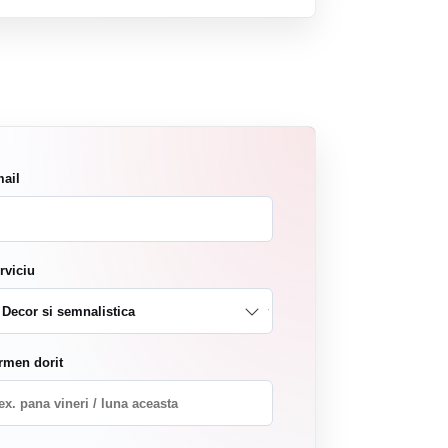
ail
rviciu
rmen dorit