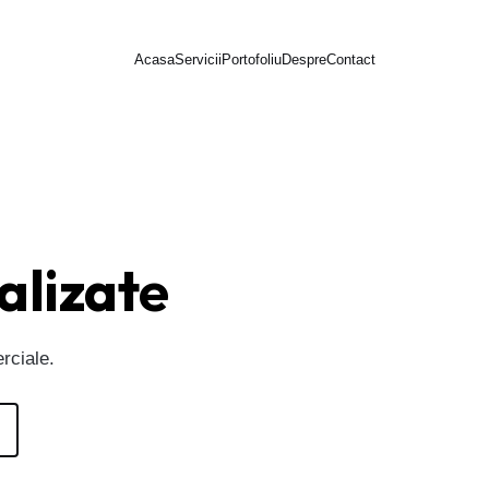
Acasa
Servicii
Portofoliu
Despre
Contact
alizate
rciale.