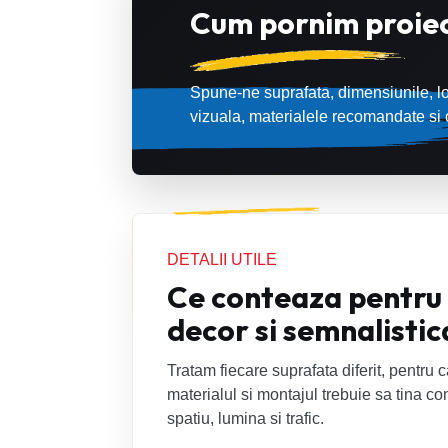
Cum pornim proiec
Spune-ne suprafata, dimensiunile, lo
vizuala, materialele recomandate si o
DETALII UTILE
Ce conteaza pentru
decor si semnalistic
Tratam fiecare suprafata diferit, pentru 
materialul si montajul trebuie sa tina co
spatiu, lumina si trafic.