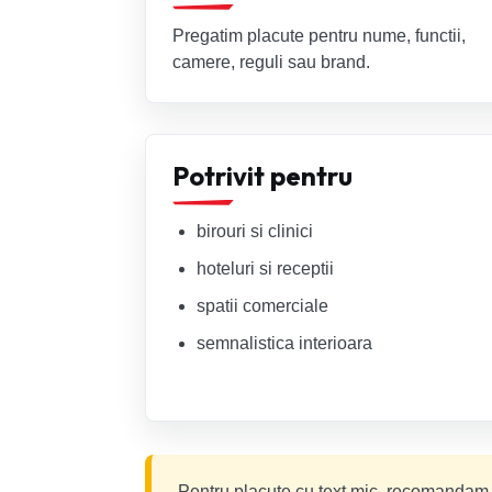
Pregatim placute pentru nume, functii,
camere, reguli sau brand.
Potrivit pentru
birouri si clinici
hoteluri si receptii
spatii comerciale
semnalistica interioara
Pentru placute cu text mic, recomandam con