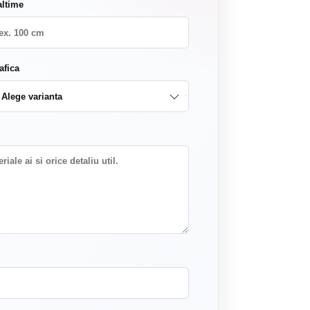
altime
afica