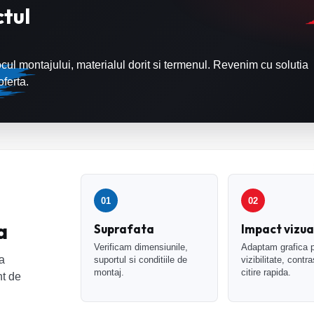
tul
cul montajului, materialul dorit si termenul. Revenim cu solutia
ferta.
01
02
a
Suprafata
Impact vizua
Verificam dimensiunile,
Adaptam grafica p
ca
suportul si conditiile de
vizibilitate, contra
montaj.
citire rapida.
nt de