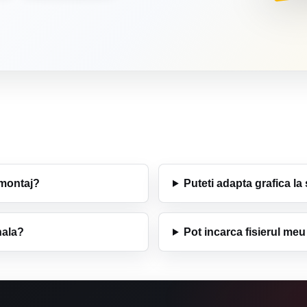
 montaj?
Puteti adapta grafica la 
nala?
Pot incarca fisierul meu