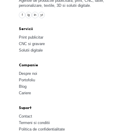
Agentie de productie publicitara, print, CNC, laser,
personalizare, textile, 3D si solutii digitale.
f
ig
in
yt
Servicii
Print publicitar
CNC si gravare
Solutii digitale
Companie
Despre noi
Portofoliu
Blog
Cariere
Suport
Contact
Termeni si conditii
Politica de confidentialitate