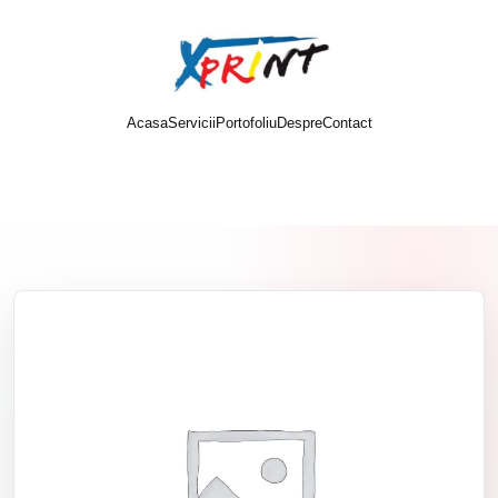
Acasa
Servicii
Portofoliu
Despre
Contact
Cere oferta