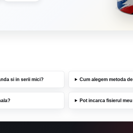
da si in serii mici?
Cum alegem metoda de 
nala?
Pot incarca fisierul meu