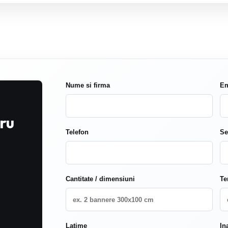
Nume si firma
Em
ru
Telefon
Se
Cantitate / dimensiuni
Te
Latime
In