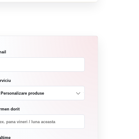
ail
rviciu
rmen dorit
altime