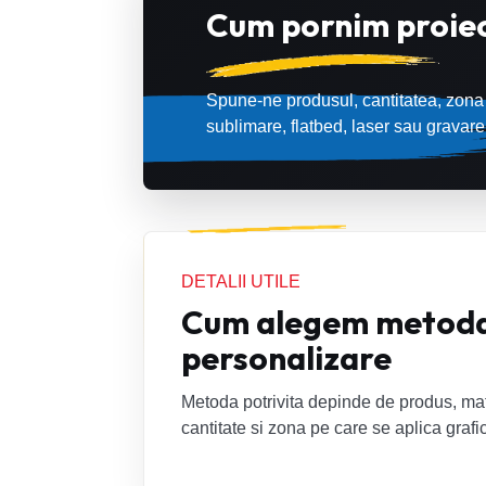
Cum pornim proiec
Spune-ne produsul, cantitatea, zona 
sublimare, flatbed, laser sau gravare
DETALII UTILE
Cum alegem metoda
personalizare
Metoda potrivita depinde de produs, mat
cantitate si zona pe care se aplica grafi