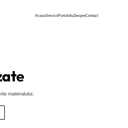
Acasa
Servicii
Portofoliu
Despre
Contact
zate
te materialului.