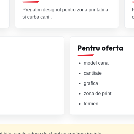
i
Pregatim designul pentru zona printabila
si curba canii.
c
Pentru oferta
model cana
cantitate
grafica
zona de print
termen
bile; canile aduse de client se confirma inainte.