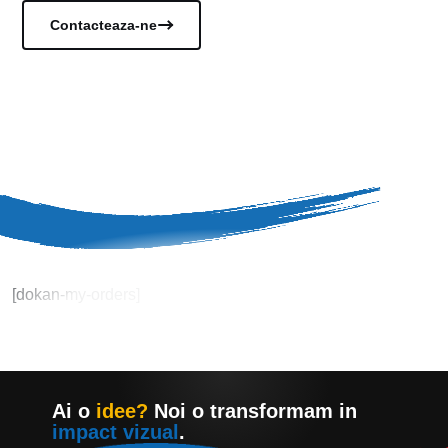
Contacteaza-ne
[dokan-my-orders]
Ai o
idee?
Noi o transformam in
impact vizual
.