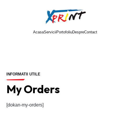
Acasa
Servicii
Portofoliu
Despre
Contact
Cere oferta
INFORMATII UTILE
My Orders
[dokan-my-orders]
Vezi documentele