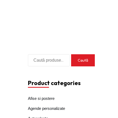
Cere oferta
Caută
Caută
după:
Product categories
Afise si postere
Agende personalizate