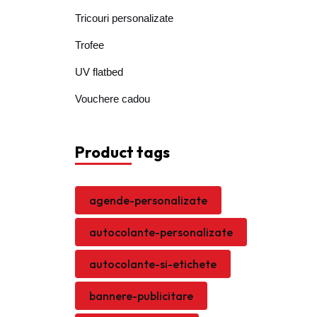
Tricouri personalizate
Trofee
UV flatbed
Vouchere cadou
Product tags
agende-personalizate
autocolante-personalizate
autocolante-si-etichete
bannere-publicitare