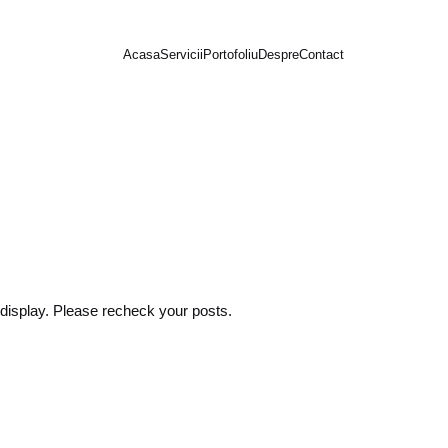
Acasa
Servicii
Portofoliu
Despre
Contact
 display. Please recheck your posts.